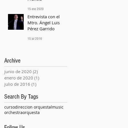
15 ene 2020
Entrevista con el
Mtro. Ángel Luis
Pérez Garrido
15 jul 2016
Archive
junio de 2020
(2)
2 entradas
enero de 2020
(1)
1 entrada
julio de 2016
(1)
1 entrada
Search By Tags
curso
direccion orquestal
music
orchestra
orquesta
Follow Us