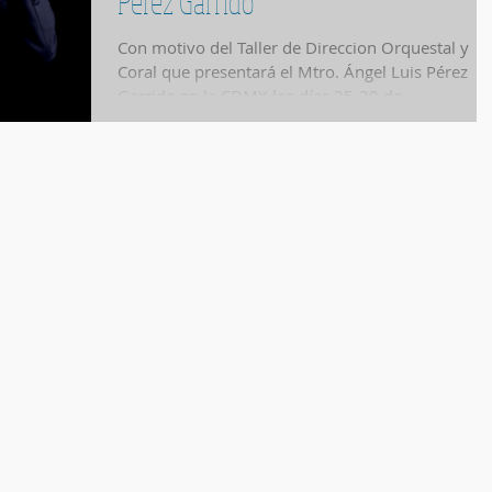
Pérez Garrido
Con motivo del Taller de Direccion Orquestal y
Coral que presentará el Mtro. Ángel Luis Pérez
Garrido en la CDMX los días 25-30 de...