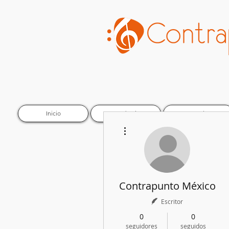
Inicio
Academia
Escuelas
Más acciones
Contrapunto México
Escritor
0
0
seguidores
seguidos